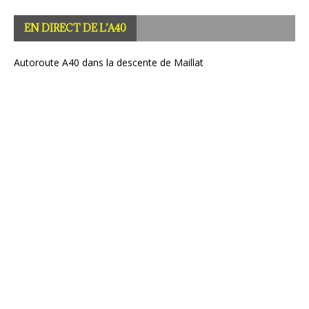
représente une étape importante dans la régulation de la
circulation automobile en France, particulièrement en matière
EN DIRECT DE L’A40
[Lire la suite]
Autoroute A40 dans la descente de Maillat