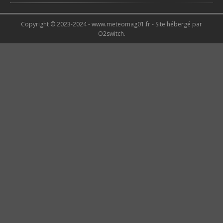
Copyright © 2023-2024 - www.meteomag01.fr - Site hébergé par
O2switch.