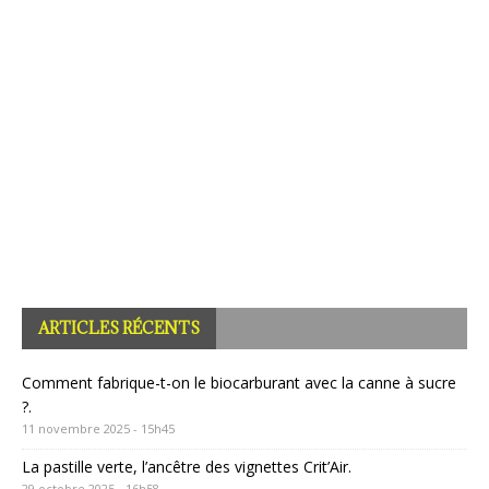
ARTICLES RÉCENTS
Comment fabrique-t-on le biocarburant avec la canne à sucre
?.
11 novembre 2025 - 15h45
La pastille verte, l’ancêtre des vignettes Crit’Air.
29 octobre 2025 - 16h58
Face au changement climatique, la culture de l’Aloé Vera se
développe en Espagne.