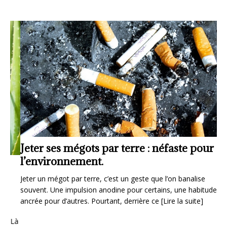
Jeter ses mégots par terre : néfaste pour
O
l’environnement.
vé
Jeter un mégot par terre, c’est un geste que l’on banalise
Lyo
souvent. Une impulsion anodine pour certains, une habitude
se 
ancrée pour d’autres. Pourtant, derrière ce
[Lire la suite]
des
 Là
EN DIRECT DE L’A40