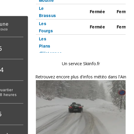
Lune
20h09
5
Un service Skiinfo.fr
04
Retrouvez encore plus d'infos météo dans l'Ain
uartier
 8 heures
5