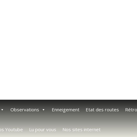
Observations
Enneigement
Etat des routes
Rétr
os Youtube
Lu pour vous
Nos sites internet