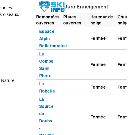
our les
s oiseaux.
 Nature