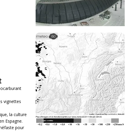
t
iocarburant
es vignettes
ue, la culture
 en Espagne.
 néfaste pour