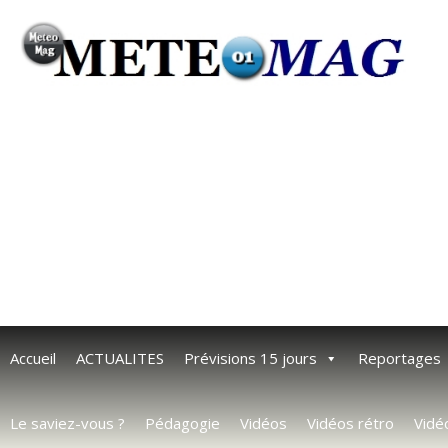
Accueil
ACTUALITES
Prévisions 15 jours
Reportages
Le saviez-vous ?
Pédagogie
Vidéos
Vidéos rétro
Vidé