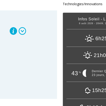
Technologies/Innovations
Infos Soleil - 
6 août 2026 - 20h09, 
6h2
21h
Dernier Q
43
%
23 jours,
15h2