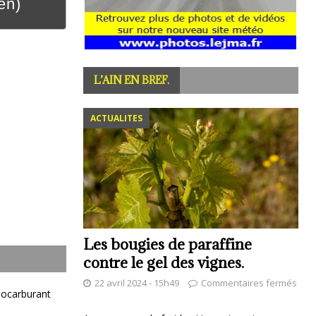
en)
L’AIN EN BREF.
ACTUALITES
Les bougies de paraffine
contre le gel des vignes.
22 avril 2024 - 15h49
Commentaires fermés
iocarburant