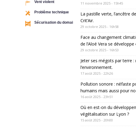
11 novembre 2025 - 15h45
La pastille verte, l’ancêtre d
Crit’Air.
29 octobre 2025 - 16h58
Face au changement climatiq
de l’Aloé Vera se développe
29 octobre 2025 - 16h53
Jeter ses mégots par terre :
l’environnement.
17 août 2025 - 22h26
Pollution sonore : néfaste p
humains mais aussi pour no
16 août 2025 - 23h51
Où en est-on du développem
végétalisation sur Lyon ?
15 août 2025 - 20h00