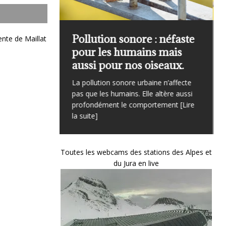
cultures
[Lir
urque
Pollution sonore : néfaste
nte de Maillat
de gagner
pour les humains mais
ance ?
aussi pour nos oiseaux.
reptopelia
La pollution sonore urbaine n’affecte
ant doux et
pas que les humains. Elle altère aussi
fil
[Lire la
profondément le comportement
[Lire
la suite]
Toutes les webcams des stations des Alpes et
du Jura en live