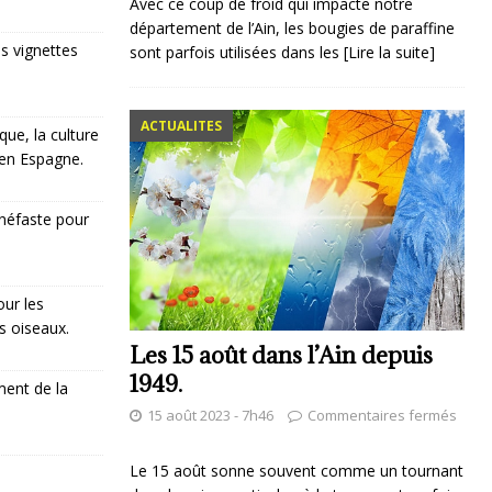
Avec ce coup de froid qui impacte notre
département de l’Ain, les bougies de paraffine
es vignettes
sont parfois utilisées dans les
[Lire la suite]
ACTUALITES
ue, la culture
 en Espagne.
 néfaste pour
our les
s oiseaux.
Les 15 août dans l’Ain depuis
1949.
ent de la
15 août 2023 - 7h46
Commentaires fermés
Le 15 août sonne souvent comme un tournant