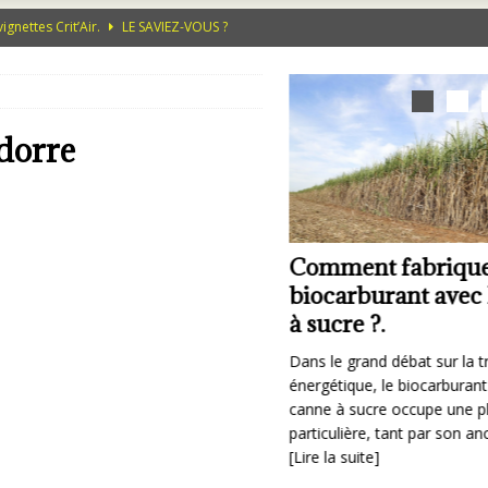
vignettes Crit’Air.
LE SAVIEZ-VOUS ?
, la culture de l’Aloé Vera se développe en Espagne.
LE SAVIEZ-VOUS ?
ste pour l’environnement.
LE SAVIEZ-VOUS ?
es humains mais aussi pour nos oiseaux.
ENVIRONNEMENT - SCIENCES -
dorre
 la végétalisation sur Lyon ?
LE SAVIEZ-VOUS ?
ocarburant avec la canne à sucre ?.
LE SAVIEZ-VOUS ?
ù en est-on du
Comment fabrique
éveloppement de la
biocarburant avec 
égétalisation sur Lyon ?
à sucre ?.
yon a pris acte, ces dernières années,
Dans le grand débat sur la t
ue la bataille estivale se gagnera moins
énergétique, le biocarburant
vec des climatiseurs qu’avec de l’ombre,
canne à sucre occupe une p
es sols capables d’absorber l’orage
[Lire
particulière, tant par son a
a suite]
[Lire la suite]