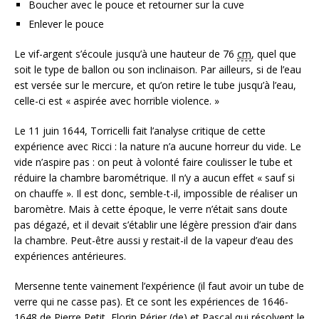
Boucher avec le pouce et retourner sur la cuve
Enlever le pouce
Le vif-argent s’écoule jusqu’à une hauteur de 76
cm
, quel que
soit le type de ballon ou son inclinaison. Par ailleurs, si de l’eau
est versée sur le mercure, et qu’on retire le tube jusqu’à l’eau,
celle-ci est « aspirée avec horrible violence. »
Le 11 juin 1644, Torricelli fait l’analyse critique de cette
expérience avec Ricci : la nature n’a aucune horreur du vide. Le
vide n’aspire pas : on peut à volonté faire coulisser le tube et
réduire la chambre barométrique. Il n’y a aucun effet
« sauf si
on chauffe »
. Il est donc, semble-t-il, impossible de réaliser un
baromètre. Mais à cette époque, le verre n’était sans doute
pas dégazé, et il devait s’établir une légère pression d’air dans
la chambre. Peut-être aussi y restait-il de la vapeur d’eau des
expériences antérieures.
Mersenne tente vainement l’expérience (il faut avoir un tube de
verre qui ne casse pas). Et ce sont les expériences de 1646-
1648 de Pierre Petit, Florin Périer
(de)
et Pascal qui résolvent le