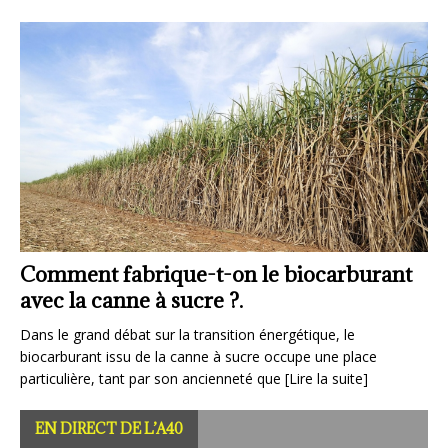
e biocarburant
La pastille verte, l’ancêtre des
nergétique, le
Crit’Air.
occupe une place
La pastille verte, bien avant l’apparition des vi
que
[Lire la suite]
représente une étape importante dans la régu
circulation automobile en France, particuliè
EN DIRECT DE L’A40
[Lire la suite]