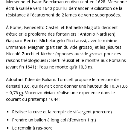
Mersenne et Isaac Beeckman en discutent en 1628. Mersenne
écrit à Galilée vers 1640 pour lui demander l’explication de la
résistance à l’écartement de 2 lames de verre superposées.
À Rome, Benedetto Castelli et Raffaello Magiotti décident
d’étudier le problème des fontainiers ; Antonio Nardi
(en)
,
Gasparo Berti et Michelangelo Ricci aussi, avec le minime
Emmanuel Maignan (partisan du vide grosso) et les Jésuites
Niccolò Zucchi et Kircher (opposés au vide
grosso
, pour des
raisons théologiques) : Berti réussit et le montre aux Romains
(avant fin 1641) : l’eau ne monte qu’à 10,3
m
.
Adoptant l’idée de Baliani, Torricelli propose le mercure de
densité 13,6, qui devrait donc donner une hauteur de 10,3/13,6
= 0,76
m
. Vincenzo Viviani réalise une expérience dans le
courant du printemps 1644 :
Réaliser la cuve et la remplir de vif-argent (mercure)
Prendre un ballon à long col (d’environ 1
m
)
Le remplir à ras-bord