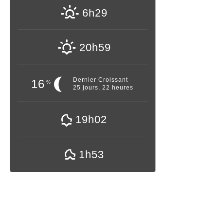
6h29
20h59
Dernier Croissant
16
%
25 jours, 22 heures
19h02
1h53