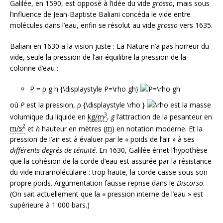
Galilée, en 1590, est opposé à l’idée du vide
grosso
, mais sous
l’influence de Jean-Baptiste Baliani concéda le vide entre
molécules dans l’eau, enfin se résolut au vide
grosso
vers 1635.
Baliani en 1630 a la vision juste : La Nature n’a pas horreur du
vide, seule la pression de l’air équilibre la pression de la
colonne d’eau :
P = ρ g h {\displaystyle P=\rho gh}
où
P
est la pression,
ρ {\displaystyle \rho }
est la masse
3
volumique du liquide en
kg/m
,
g
l’attraction de la pesanteur en
2
m/s
et
h
hauteur en mètres (
m
) en notation moderne. Et la
pression de l’air est à évaluer par le « poids de l’air » à ses
différents degrés de ténuité
. En 1630, Galilée émet l’hypothèse
que la cohésion de la corde d’eau est assurée par la résistance
du vide intramoléculaire : trop haute, la corde casse sous son
propre poids. Argumentation fausse reprise dans le
Discorso
.
(On sait actuellement que la « pression interne de l’eau » est
supérieure à
1 000
bars.)