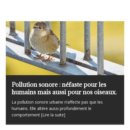
ste pour les
L’importance du réseau S
ur nos oiseaux.
temporel des oiseaux co
ecte pas que les
Le Suivi Temporel des Oiseaux Commu
ndément le
sous l’acronyme STOC, constitue aujour
[Lire la suite]