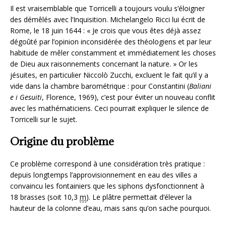
Il est vraisemblable que Torricelli a toujours voulu s’éloigner
des démêlés avec l’Inquisition. Michelangelo Ricci lui écrit de
Rome, le
18 juin 1644
:
« Je crois que vous êtes déjà assez
dégoûté par l’opinion inconsidérée des théologiens et par leur
habitude de mêler constamment et immédiatement les choses
de Dieu aux raisonnements concernant la nature. »
Or les
jésuites, en particulier Niccolò Zucchi, excluent le fait qu’il y a
vide dans la chambre barométrique : pour Constantini (
Baliani
e i Gesuiti
, Florence, 1969), c’est pour éviter un nouveau conflit
avec les mathématiciens. Ceci pourrait expliquer le silence de
Torricelli sur le sujet.
Origine du problème
Ce problème correspond à une considération très pratique :
depuis longtemps l’approvisionnement en eau des villes a
convaincu les fontainiers que les siphons dysfonctionnent à
18 brasses (soit 10,3
m
). Le plâtre permettait d’élever la
hauteur de la colonne d’eau, mais sans qu’on sache pourquoi.