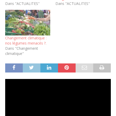
Dans "ACTUALITES"
Dans "ACTUALITES"
Changement climatique :
nos légumes menacés ?.
Dans "Changement
climatique"