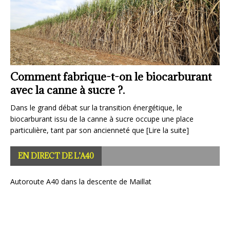
t
F
La pastille verte, l’ancêtre des vignettes
cu
Crit’Air.
E
La pastille verte, bien avant l’apparition des vignettes Crit’Air,
Da
représente une étape importante dans la régulation de la
es
circulation automobile en France, particulièrement en matière
EN DIRECT DE L’A40
où 
[Lire la suite]
Autoroute A40 dans la descente de Maillat