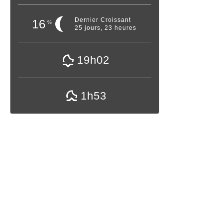
Dernier Croissant
16
%
25 jours, 23 heures
19h02
1h53